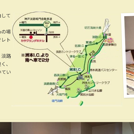
泊して
mの場
でレト
、淡路
良く、
いてい