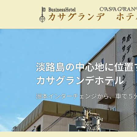
コ
ナ
ン
ビ
テ
ゲ
ン
ー
ツ
シ
へ
ョ
ス
ン
キ
に
ッ
移
淡路島の中心地に位置
プ
動
カサグランデホテル
洲本インターチェンジから、車で５